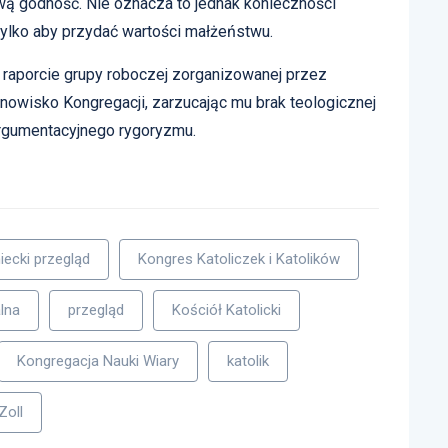
wą godność. Nie oznacza to jednak konieczności
tylko aby przydać wartości małżeństwu.
 raporcie grupy roboczej zorganizowanej przez
nowisko Kongregacji, zarzucając mu brak teologicznej
argumentacyjnego rygoryzmu.
iecki przegląd
Kongres Katoliczek i Katolików
lna
przegląd
Kościół Katolicki
Kongregacja Nauki Wiary
katolik
Zoll