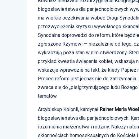
Również niedawne rozstrzygnięcie Kongregacj
błogosławieństwa dla par jednopłciowych wywo
ma wielkie oczekiwania wobec Drogi Synodaln
przezwyciężenia kryzysu wywołanego skandala
Synodalna doprowadzi do reform, które będzi
zgłoszone Rzymowi — niezależnie od tego, cz
wykraczają poza stan w nim stwierdzony. Ster
przykład kwestia święcenia kobiet, wskazują 
wskazuje wprawdzie na fakt, że kiedy Papież r
Proces reform jest jednak nie do zatrzymania.
zwraca się do „pielgrzymującego ludu Bożego 
tematów.
Arcybiskup Kolonii, kardynał
Rainer Maria Woe
błogosławieństwa dla par jednopłciowych. Ka
rozumienia małżeństwa i rodziny. Należy nato
skłonnościach homoseksualnych do Kościoła i