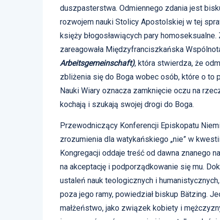
duszpasterstwa. Odmiennego zdania jest bis
rozwojem nauki Stolicy Apostolskiej w tej spra
księży błogosławiących pary homoseksualne. 
zareagowała Międzyfranciszkańska Wspólno
Arbeitsgemeinschaft)
, która stwierdza, że o
zbliżenia się do Boga wobec osób, które o to
Nauki Wiary oznacza zamknięcie oczu na rzeczy
kochają i szukają swojej drogi do Boga.
Przewodniczący Konferencji Episkopatu Niem
zrozumienia dla watykańskiego „nie” w kwesti
Kongregacji oddaje treść od dawna znanego nau
na akceptację i podporządkowanie się mu. Doku
ustaleń nauk teologicznych i humanistycznych
poza jego ramy, powiedział biskup Bätzing. Je
małżeństwo, jako związek kobiety i mężczyzny