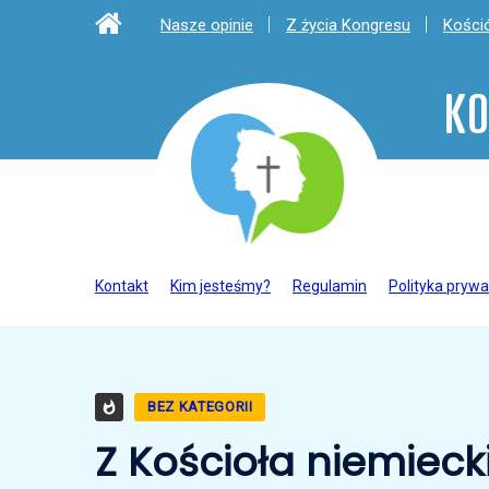
Nasze opinie
Z życia Kongresu
Kośció
KO
Kontakt
Kim jesteśmy?
Regulamin
Polityka prywa
BEZ KATEGORII
Z Kościoła niemieck