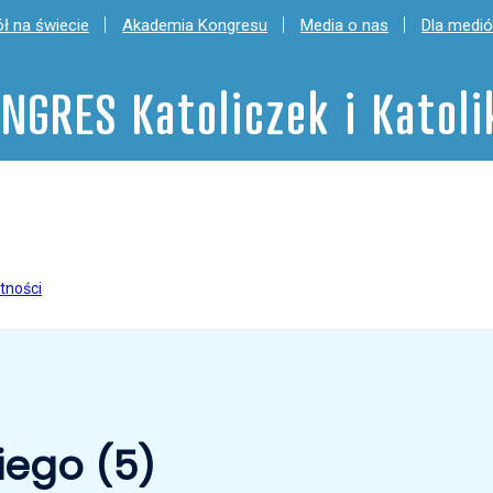
ł na świecie
Akademia Kongresu
Media o nas
Dla medi
NGRES Katoliczek i Katol
tności
iego (5)