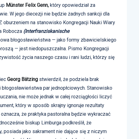
kup
Münster Felix Genn,
który opowiedział za
wie. W jego diecezji nie będzie żadnych sankcji dla
Z oburzeniem na stanowisko Kongregacji Nauki Wiary
ta Robocza
(Interfranziskanische
dmowa błogosławieństwa — jako formy zbawicielskiego
 proszą — jest niedopuszczalna. Pismo Kongregacji
wistość życia naszego czasu i rani ludzi, którzy się
iec
Georg Bätzing
stwierdził, że podziela brak
i błogosławieństwa par jednopłciowych. Stanowisko
czania, nie może jednak w całej rozciągłości liczyć
ment, który w sposób skrajny ignoruje rezultaty
, oznacza, że praktyka pastoralna będzie wykraczać
dnocześnie biskup Limburga podkreślił, że
, posiada jako sakrament nie dające się z niczym