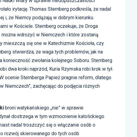
i Nauki Wiary w sprawie niedopuszczalności
łało irytację. Thomas Sternberg podkreśla, że nadal
ej i, że Niemcy podążają w dobrym kierunku
mi w Kościele. Sternberg oczekuje, że Droga
e można wdrożyć w Niemczech i które zostaną
y mieszczą się one w Katechizmie Kościoła, czy
nberg stwierdza, że waga tych problemów, jak na
na konieczność zwołania kolejnego Soboru. Sternberg
obi dwa kroki naprzód, Kuria Rzymska robi krok w tył.
 W ocenie Sternberga Papież pragnie reform, dlatego
w Niemczech”, zachęcając do podjęcia różnych
lki
broni watykańskiego „nie” w sprawie
rdynał dostrzega w tym wzmocnienie katolickiego
miast nadal troszczyć się o włączanie osób o
 o rozwój skierowanego do tych osób