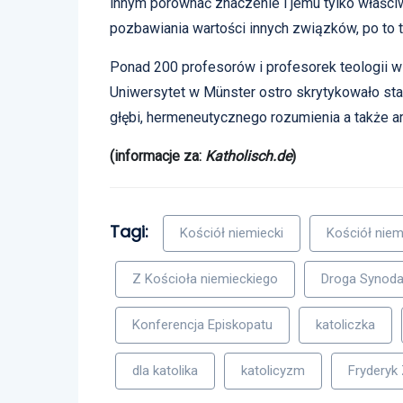
innym porównać znaczenie i jemu tylko właści
pozbawiania wartości innych związków, po to 
Ponad 200 profesorów i profesorek teologii w
Uniwersytet w Münster ostro skrytykowało sta
głębi, hermeneutycznego rozumienia a także 
(informacje za:
Katholisch.de
)
Tagi:
Kościół niemiecki
Kościół niem
Z Kościoła niemieckiego
Droga Synoda
Konferencja Episkopatu
katoliczka
dla katolika
katolicyzm
Fryderyk 