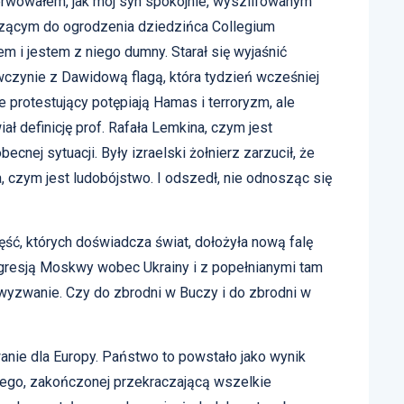
rwowałem, jak mój syn spokojnie, wyszlifowanym
zącym do ogrodzenia dziedzińca Collegium
m i jestem z niego dumny. Starał się wyjaśnić
wczynie z Dawidową flagą, która tydzień wcześniej
protestujący potępiają Hamas i terroryzm, ale
ał definicję prof. Rafała Lemkina, czym jest
becnej sytuacji. Były izraelski żołnierz zarzucił, że
 czym jest ludobójstwo. I odszedł, nie odnosząc się
ęść, których doświadcza świat, dołożyła nową falę
gresją Moskwy wobec Ukrainy i z popełnianymi tam
yzwanie. Czy do zbrodni w Buczy i do zbrodni w
anie dla Europy. Państwo to powstało jako wynik
ego, zakończonej przekraczającą wszelkie