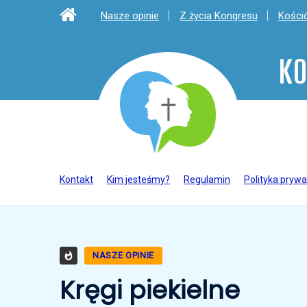
Nasze opinie
Z życia Kongresu
Kośció
KO
Kontakt
Kim jesteśmy?
Regulamin
Polityka prywa
NASZE OPINIE
Kręgi piekielne