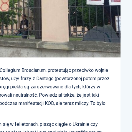
Collegium Broscianum, protestując przeciwko wojnie
stów, użył frazy z Dantego (powtórzonej potem przez
 kręgi piekła są zarezerwowane dla tych, którzy w
ali neutralność. Powiedział także, że jest taki
 podczas manifestacji KOD, ale teraz milczy. To było
ię w felietonach, pisząc ciągle o Ukrainie czy