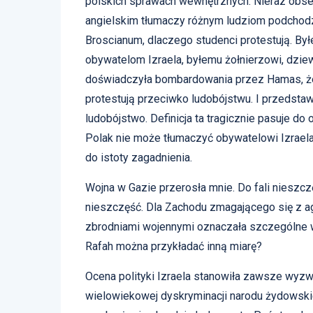
polskich sprawach wewnętrznych. Nieraz obse
angielskim tłumaczy różnym ludziom podchod
Broscianum, dlaczego studenci protestują. Byłe
obywatelom Izraela, byłemu żołnierzowi, dzie
doświadczyła bombardowania przez Hamas, że 
protestują przeciwko ludobójstwu. I przedstawi
ludobójstwo. Definicja ta tragicznie pasuje do o
Polak nie może tłumaczyć obywatelowi Izraela,
do istoty zagadnienia.
Wojna w Gazie przerosła mnie. Do fali nieszcz
nieszczęść. Dla Zachodu zmagającego się z a
zbrodniami wojennymi oznaczała szczególne w
Rafah można przykładać inną miarę?
Ocena polityki Izraela stanowiła zawsze wyzw
wielowiekowej dyskryminacji narodu żydowski