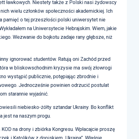
 gett ławkowych. Niestety także z Polski nasi żydowscy
 nich wielu członków społeczności akademickiej. Ich
na pamięć o tej przeszłości polski uniwersytet nie
ykładałem na Uniwersytecie Hebrajskim. Wiem, jakie
ego. Wezwanie do bojkotu zadaje rany głębsze, niż
inny ignorować studentów. Ratują oni Zachód przed
która w bliskowschodnim kryzysie ma swój złowrogi
no wystąpić publicznie, potępiając zbrodnie i
wowego. Jednocześnie powinien odrzucić postulat
om starannie wyjaśnić.
wiesili niebiesko-żółty sztandar Ukrainy. Bo konflikt
a jest na naszym progu.
 KOD na drony i zbiórka Kongresu. Wpłacajcie proszę
czek i Katolików z dopiskiem „Ukraina”. Właśnie