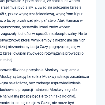
ael powstało z przekonania, że holokaust wobec
rael musi być silny. Z uwagi na położenie Izraela
8 r., przez wojnę sześciodniową, wojnę Yom Kipur i
o, o to, by przetrwać jako państwo. Atak Hamasu w
m dopuszczono, postawiła Izrael znów wobec
e zagrażały ludności w sposób nieakceptowalny. Na to
estyńczyków, której wynikiem była nieznośna dla nich
ziej nieznośna sytuacja Gazy, pogrążającej się w
zez Izrael dwupaństwowego rozwiązania prowadziło
utalnej.
 usprawiedliwione potępianie Moskwy i wspieranie
 Między sytuacją Izraela a Moskwy istnieje zasadnicza
ojna najeźdźcza, bez żadnego usprawiedliwienia.
e dochowano proporcji. Istnieniu Moskwy zagraża
 na własną prośbę będzie to chińska kolonia).
emniej to, co się dzieje w Gazie, nie może być