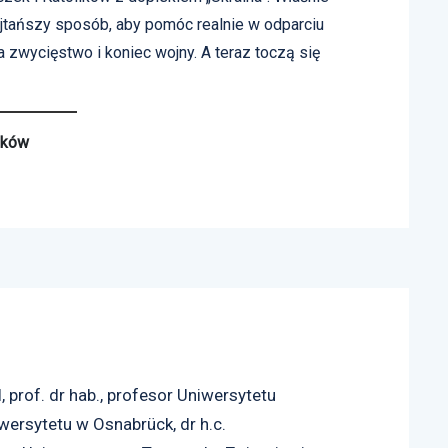
jtańszy sposób, aby pomóc realnie w odparciu
a zwycięstwo i koniec wojny. A teraz toczą się
lików
, prof. dr hab., profesor Uniwersytetu
iwersytetu w Osnabrück, dr h.c.