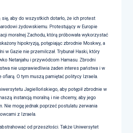
 się, aby do wszystkich dotarło, że ich protest
 narodowi żydowskiemu. Protestujący w Europie
acji moralnej Zachodu, którą próbowała wykorzystać
skażony hipokryzją, potępiając zbrodnie Moskwy, a
i w Gazie nie przemilczał. Trybunał Haski, który
iwko Netanjahu i przywódcom Hamasu. Zbrodni
stwa nie usprawiedliwia żaden interes państwa i w
e ofiarą. O tym muszą pamiętać politycy Izraela.
iwersytetu Jagiellońskiego, aby potępił zbrodnie w
naszą instancją moralną i nie chcemy, aby jego
m. Nie mogę jednak poprzeć postulatu zerwania
owcami z Izraela.
abstrahować od przeszłości. Także Uniwersytet