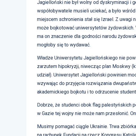
Jagielloński nie był wolny od dyskryminacji i
współobywatele musieli uciekać, a było wśród
miejscem schronienia stał się Izrael. Z uwagi 
może bojkotować uniwersytetów żydowskich. W
ma on znaczenie dla godności narodu żydowski
mogłoby się to wydawać.
Władze Uniwersytetu Jagiellońskiego nie pow
zarzutem hipokryzji, niwecząc plan Moskwy (
udział). Uniwersytet Jagielloński powinien moc
wzywając do przyjęcia rozwiązania dwupańst
akademickiego bojkotu i to odrzucenie student
Dobrze, że studenci obok flag palestyńskich po
w Gazie tej wojny nie może nam przesłonić. On
Musimy pomagać ciągle Ukrainie. Trwa zbiórka
na rachunek Fundacji na rzecz Kongresu Katoli