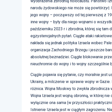
wyobrażenia zbrodnią holocaustu. Państwo Izr
narodu żydowskiego nie może się powtórzyć. Iz
jego wojny – począwszy od tej pierwszej z 194
inne wojny – były dla niego wojnami o wszystk
październiku 2023 r i zbrodnia, której się ta
egzystencjalnych pytań. Ciągłe ataki rakietow
nakłada się jednak polityka Izraela wobec Pal
organizacja Zachodniego Brzegu i jeszcze bard
absolutnej beznadziei. Ciągłe blokowanie pr
nieuchronnie do wojny i to wojny szczególnie br
Ciągle pojawia się pytanie, czy moralnie jest
Ukrainy, a milczenie w sprawie wojny w Gazie.
różnica. Wojna Moskwy to zwykła zbrodnicza w
Wojna Izraela jest wojną obronną, w której ni
wyłącznie ona sama (w przyszłości praktycznie
Istnienie Izraela jest w ciągłym zagrożeniu. Ni