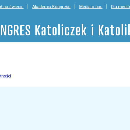
ł na świecie
Akademia Kongresu
Media o nas
Dla medi
NGRES Katoliczek i Katol
tności