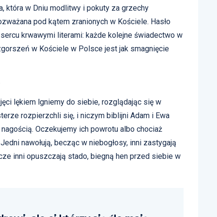
ja, która w Dniu modlitwy i pokuty za grzechy
rozważana pod kątem zranionych w Kościele. Hasło
sercu krwawymi literami: każde kolejne świadectwo w
zgorszeń w Kościele w Polsce jest jak smagnięcie
s
ęci lękiem lgniemy do siebie, rozglądając się w
erze rozpierzchli się, i niczym biblijni Adam i Ewa
 nagością. Oczekujemy ich powrotu albo chociaż
Jedni nawołują, becząc w niebogłosy, inni zastygają
cze inni opuszczają stado, biegną hen przed siebie w