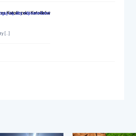
es Katoliczek i Katolików
oguj się, aby odpowiedzieć
zy […]