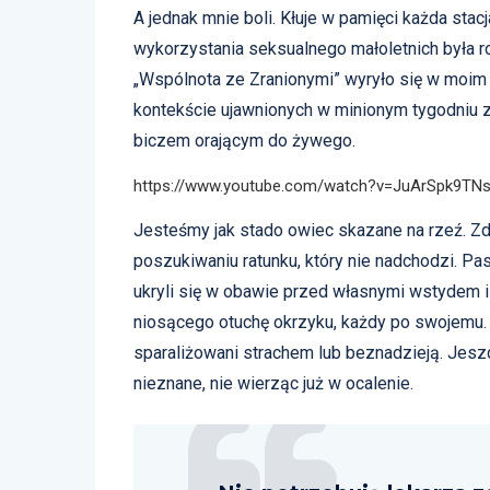
A jednak mnie boli. Kłuje w pamięci każda stac
wykorzystania seksualnego małoletnich była 
„Wspólnota ze Zranionymi” wyryło się w moim 
kontekście ujawnionych w minionym tygodniu 
biczem orającym do żywego.
https://www.youtube.com/watch?v=JuArSpk9TN
Jesteśmy jak stado owiec skazane na rzeź. Zdj
poszukiwaniu ratunku, który nie nadchodzi. Past
ukryli się w obawie przed własnymi wstydem i
niosącego otuchę okrzyku, każdy po swojemu. 
sparaliżowani strachem lub beznadzieją. Jesz
nieznane, nie wierząc już w ocalenie.