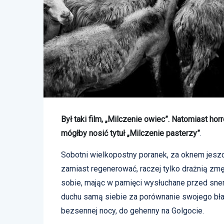
Był taki film, „Milczenie owiec”. Natomiast ho
mógłby nosić tytuł „Milczenie pasterzy”
.
Sobotni wielkopostny poranek, za oknem jesz
zamiast regenerować, raczej tylko drażnią zm
sobie, mając w pamięci wysłuchane przed snem
duchu samą siebie za porównanie swojego bł
bezsennej nocy, do gehenny na Golgocie.