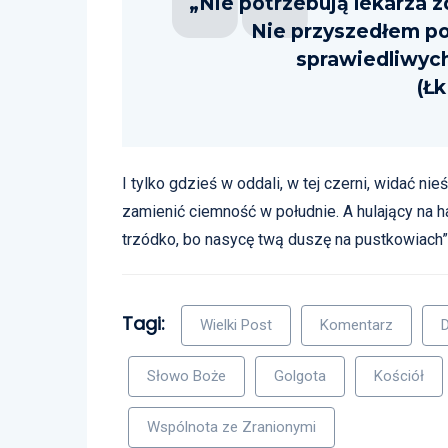
„Nie potrzebują lekarza zd
Nie przyszedłem po
sprawiedliwych
(Łk
I tylko gdzieś w oddali, w tej czerni, widać ni
zamienić ciemność w południe. A hulający na hal
trzódko, bo nasycę twą duszę na pustkowiach”
Tagi:
Wielki Post
Komentarz
Słowo Boże
Golgota
Kościół
Wspólnota ze Zranionymi