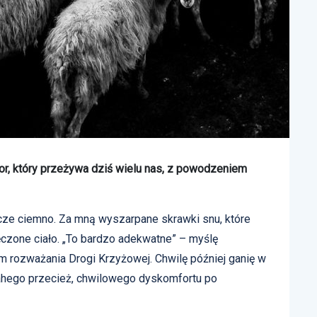
rror, który przeżywa dziś wielu nas, z powodzeniem
cze ciemno. Za mną wyszarpane skrawki snu, które
ęczone ciało. „To bardzo adekwatne” – myślę
 rozważania Drogi Krzyżowej. Chwilę później ganię w
ahego przecież, chwilowego dyskomfortu po