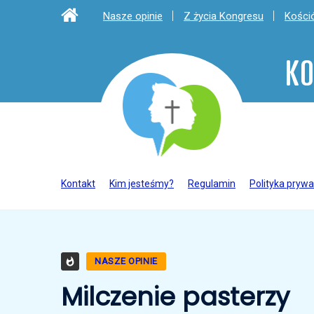
Nasze opinie
Z życia Kongresu
Kośció
KO
Kontakt
Kim jesteśmy?
Regulamin
Polityka prywa
NASZE OPINIE
Milczenie pasterzy