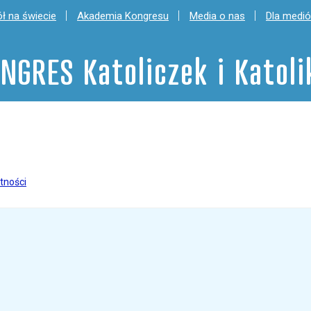
ł na świecie
Akademia Kongresu
Media o nas
Dla medi
NGRES Katoliczek i Katol
tności