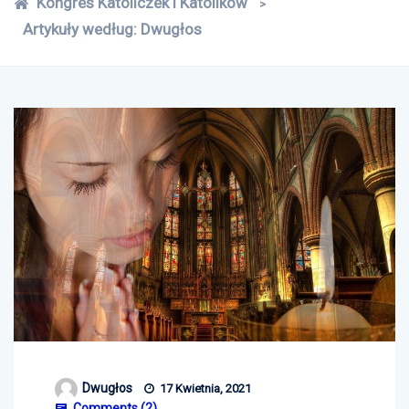
Kongres Katoliczek i Katolików
>
Artykuły według: Dwugłos
Dwugłos
17 Kwietnia, 2021
Comments (
2
)