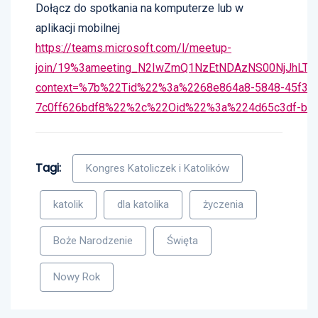
Dołącz do spotkania na komputerze lub w
aplikacji mobilnej
https://teams.microsoft.com/l/meetup-
join/19%3ameeting_N2IwZmQ1NzEtNDAzNS00NjJhLTl
context=%7b%22Tid%22%3a%2268e864a8-5848-45f3-b
7c0ff626bdf8%22%2c%22Oid%22%3a%224d65c3df-b19
Tagi:
Kongres Katoliczek i Katolików
katolik
dla katolika
życzenia
Boże Narodzenie
Święta
Nowy Rok