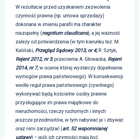
W rezultacie przed uzyskaniem zezwolenia
czynność prawna (np. umowa sprzedaży)
dokonana w imieniu parafii ma charakter
niezupełny (
negotium claudicans
), a jej ważność
zależy od potwierdzenia (w tym kierunku też: M.
Kaliński,
Przegląd Sądowy 2013, nr 4;
R. Sztyk,
Rejent 2012, nr 3
; przeciwnie A. Głowacka,
Rejent
2014, nr 7,
w ocenie której wystarczy dopełnienie
wymogów prawa państwowego). W konsekwencji
wedle reguł prawa państwowego (cywilnego)
wykonywać będą kościelne osoby prawne
przysługujące im prawa majątkowe do
nieruchomości, rzeczy ruchomych i innych
jeszcze przedmiotów, w tym nabywać je i zbywać
oraz nimi zarządzać (
art. 52 wspomnianej
ustawy
) – jeśli ich czynności mają być