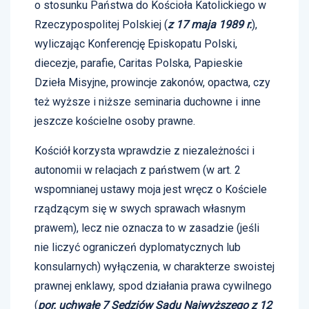
o stosunku Państwa do Kościoła Katolickiego w
Rzeczypospolitej Polskiej (
z 17 maja 1989 r.
),
wyliczając Konferencję Episkopatu Polski,
diecezje, parafie, Caritas Polska, Papieskie
Dzieła Misyjne, prowincje zakonów, opactwa, czy
też wyższe i niższe seminaria duchowne i inne
jeszcze kościelne osoby prawne.
Kościół korzysta wprawdzie z niezależności i
autonomii w relacjach z państwem (w art. 2
wspomnianej ustawy moja jest wręcz o Kościele
rządzącym się w swych sprawach własnym
prawem), lecz nie oznacza to w zasadzie (jeśli
nie liczyć ograniczeń dyplomatycznych lub
konsularnych) wyłączenia, w charakterze swoistej
prawnej enklawy, spod działania prawa cywilnego
(
por. uchwałę 7 Sędziów Sądu Najwyższego z 12