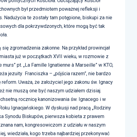
ów politycznych Kościoła. Obciążający Kościół
uchownych był przedmiotem poważnej refleksji i
 Nadużycia te zostały tam potępione, biskupi za nie
ansowych dla pokrzywdzonych, które mogą być tak
oła.
 się zgromadzenia zakonne. Na przykład prowincjał
o miasta już w początkach XVII wieku, w rozmowie z
e murs” pt. „La Famille Ignatienne à Marseille” w KTO,
eża jezuity Franciszka – „pójścia razem”, nie bardzo
ę reform. Uważa, że założyciel jego zakonu św. Ignacy
też nie muszą one być naszym udziałem dzisiaj.
rechsetną rocznicę kanonizowania św. Ignacego i w
 Roku Ignacjańskiego. W dyskusji nad pracą „Rodziny
arka Synodu Biskupów, pierwsza kobieta z prawem
 – znana nam, kongresowiczom z udziału w naszym
iej, wiedziała, kogo trzeba najbardziej przekonywać