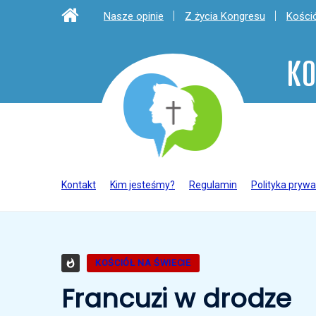
Nasze opinie
Z życia Kongresu
Kośció
KO
Kontakt
Kim jesteśmy?
Regulamin
Polityka prywa
KOŚCIÓŁ NA ŚWIECIE
Francuzi w drodze