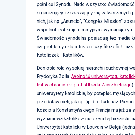
pełni cel Synodu. Nade wszystko świadomość c
organizujący i zrzeszający się w tworzonych p
nich, jak np. „Anuncio”, ”Congrès Mission” zos
wspólnot jest krajem misyjnym, wymagającym 
Świadomość synodalną posiadają też media kat
na problemy religii, historii czy filozofii. U 
Katoliczek i Katolików.
Doniosła rola wysokiej hierarchii duchownej we 
Fryderyka Zolla
„Wolność uniwersytetu katolic
list w obronie ks. prof. Alfreda Wierzbickiego
)
uniwersytety katolickie, by potępiać myślący
przedstawicieli, jak np. śp. bp. Tadeusz Pieron
Kościoła Konstantyńskiego Francja ma już za 
wyznaniowa katolików nie czyni tej hierarchii n
Uniwersytet katolicki w Louvain w Belgii (jedn