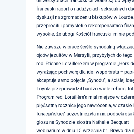
uniwersytetach francuskich wolne są od wpływ
francuski raport o nadużyciach seksualnych d
dyskusji na zgromadzeniu biskupów w Lourdes.
przeprosili i pomyśleli o rekompensatach fin
wysokie, że ubogi Kościół francuski im nie pod
Nie zawsze w pracę ściśle synodalną włączają
ojców jezuitów w Marsylii, przybyłych do teg
red. Etienne Loraillère’em w programie „Hors d
wyrażając pochwałę dla idei współbrata – papi
akceptuje samo pojęcie „Synodu”, a ściślej ide
Loyola przeprowadził bardzo wiele reform, to
Program red. Loraillère’a miał miejsce w czte
pięćsetną rocznicę jego nawrócenia, w czasie
Ignacjańskiej” uczestniczyła m.in. podsekret
głosu na Synodzie siostra Nathalie Becquart
webinarium w dniu 15 września br. Brawo dla n