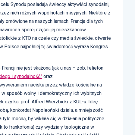
elu Synodu posiadają świeccy aktywiści synodalni,
rzez nich różnych wspólnotach misyjnych. Niektóre z
tały omówione na naszych łamach. Francja dla tych
nawróceń sporej części jej mieszkańców.
olickie z KTO na czele czy media świeckie, otwarte
nas w Polsce najpełniej tę świadomość wyraża Kongres
Francji nie jest skażona (jak u nas – zob. felieton
kiego i synodalność”
oraz
 wywieraniem nacisku przez władze kościelne na
ch w sposób wolny i demokratyczny ich wybitnych
ek czy ks. prof. Alfred Wierzbicki z KUL-u. Ideę
sobą, konkordat Napoleoński działa, a mniejszość
a tyle mocną, by wikłała się w działania polityczne.
ak to frankofonia) czy wydziały teologiczne w