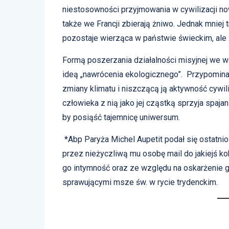
niestosowności przyjmowania w cywilizacji no
także we Francji zbierają żniwo. Jednak mnie
pozostaje wierząca w państwie świeckim, ale ż
Formą poszerzania działalności misyjnej we wł
ideą „nawrócenia ekologicznego”. Przypomina
zmiany klimatu i niszczącą ją aktywność cywili
człowieka z nią jako jej cząstką sprzyja spaja
by posiąść tajemnicę uniwersum.
*Abp Paryża Michel Aupetit podał się ostatni
przez nieżyczliwą mu osobę mail do jakiejś kobi
go intymność oraz ze względu na oskarżenie 
sprawującymi msze św. w rycie trydenckim.