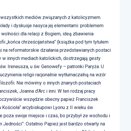
wszystkich mediów związanych z katolicyzmem.
łady i dyskusje nasyca jej elementami: problemem
 wolności dla relacji z Bogiem, ideą zbawienia
fii „końca chrześcijaństwa” (książka pod tym tytułem
i na reformatorskie działania przedstawianych postaci
y w innych mediach katolickich, dostrzegają gesty
 św. Ireneusza, u św. Genowefy – patronki Paryża. U
 uczynienia religii racjonalnie wytłumaczalną na wzór
 filozofii. Nie mówimy o innych znanych postaciach
anciszek, Joanna d’Arc i inni. W ten rodzaj pracy
 oczywiście wszędzie obecny papież Franciszek
 Kościoła” arcybiskupowi Lyonu z II wieku św.
e poza swoje miejsce i czas, bo przybył ze wschodu i
m Jedności”. Ostatnio Papież jest bardzo otwarty na