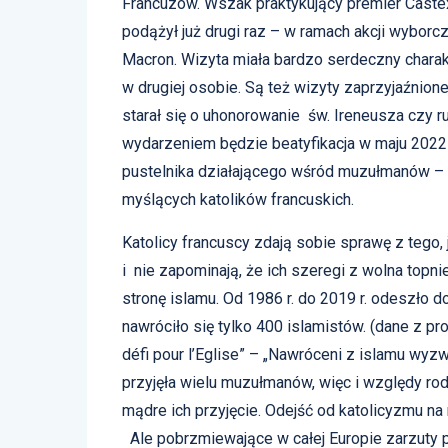
Francuzów. Wszak praktykujący premier Castex 
podążył już drugi raz – w ramach akcji wyborc
Macron. Wizyta miała bardzo serdeczny charak
w drugiej osobie. Są też wizyty zaprzyjaźnion
starał się o uhonorowanie św. Ireneusza czy 
wydarzeniem będzie beatyfikacja w maju 2022 r.
pustelnika działającego wśród muzułmanów – 
myślących katolików francuskich.
Katolicy francuscy zdają sobie sprawę z tego,
i nie zapominają, że ich szeregi z wolna topnie
stronę islamu. Od 1986 r. do 2019 r. odeszło 
nawróciło się tylko 400 islamistów. (dane z pro
défi pour l’Eglise” – „Nawróceni z islamu wyz
przyjęła wielu muzułmanów, więc i względy rod
mądre ich przyjęcie. Odejść od katolicyzmu n
Ale pobrzmiewające w całej Europie zarzuty