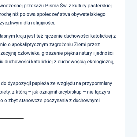
woczesnej przekazu Pisma Św. z kultury pasterskiej
j trochę niż połowa społeczeństwa obywatelskiego
yczliwym dla religijności.
asnym kraju jest też łączenie duchowości katolickiej z
nie o apokaliptycznym zagrożeniu Ziemi przez
zacyjną człowieka, głoszenie piękna natury i jedności
niu duchowości katolickiej z duchowością ekologiczną,
o do dyspozycji papieża ze względu na przypomniany
ety, z którą – jak oznajmił arcybiskup – nie łączyła
go o zbyt stanowcze poczynania z duchownymi