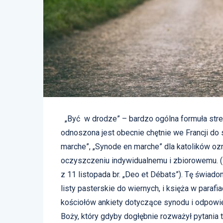
„Być w drodze” – bardzo ogólna formuła stres
odnoszona jest obecnie chętnie we Francji do 
marche”, „Synode en marche” dla katolików oz
oczyszczeniu indywidualnemu i zbiorowemu. (Z
z 11 listopada br. „Deo et Débats”). Tę świad
listy pasterskie do wiernych, i księża w paraf
kościołów ankiety dotyczące synodu i odpowie
Boży, który gdyby dogłębnie rozważył pytania t