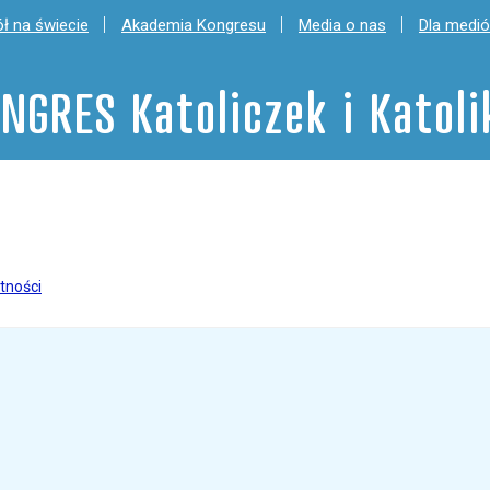
ł na świecie
Akademia Kongresu
Media o nas
Dla medi
NGRES Katoliczek i Katol
tności