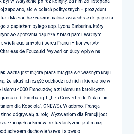
był w Watykanie po raz kolejny, za nim 26 listopada
zej zapewne, ale w celach politycznych – prezydent
ter i Macron bezceremonialnie zwracał się do papieża
ego z papieżem byłego abp. Lyonu Barbarina, który
rutynowe spotkania papieża z biskupami. Ważnym
 wielkiego umysłu i serca Francji – konwertyty i
Charlesa de Foucauld. Wywarł on duży wpływ na
 jak ważna jest mądra praca misyjna we własnym kraju
ją, że jakaś ich część odchodzi od nich i kieruje się w
do islamu 4000 Francuzów, a z islamu na katolicyzm
gramu red. Pourbaix pt. „Les Convertis de l’islam un
waniem dla Kościoła”, CNEWS). Wiadomo, Francja
zinne odgrywają tu rolę. Wyzwaniem dla Francji jest
a rzecz innych odłamów protestantyzmu jest mniej.
 pod adresem duchowieństwa i słowa o