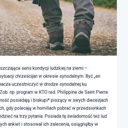
zczająca sens kondycji ludzkiej na ziemi –
sytuacji chrześcijan w okresie synodalnym. Być „en
nacza uczestniczyć w drodze synodalnej ku
ob. np. program w KTO red. Philippine de Saint Pierre
omość posiadają i biskupi* piszący w swych diecezjach
iach, gdy polecają w homiliach pobrać w przedsionkach
dzieć na trzy pytania. Posiada tę świadomość też lud
ych ankiet i stosował ich zalecenia, osiągnąłby w