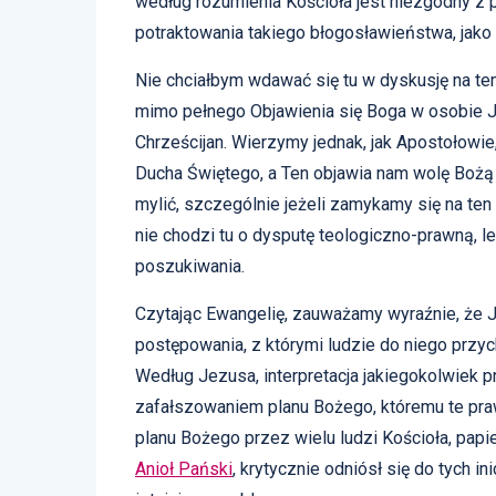
według rozumienia Kościoła jest niezgodny z
potraktowania takiego błogosławieństwa, jako
Nie chciałbym wdawać się tu w dyskusję na t
mimo pełnego Objawienia się Boga w osobie J
Chrześcijan. Wierzymy jednak, jak Apostołowie
Ducha Świętego, a Ten objawia nam wolę Bożą
mylić, szczególnie jeżeli zamykamy się na ten 
nie chodzi tu o dysputę teologiczno-prawną, l
poszukiwania.
Czytając Ewangelię, zauważamy wyraźnie, że J
postępowania, z którymi ludzie do niego przych
Według Jezusa, interpretacja jakiegokolwiek p
zafałszowaniem planu Bożego, któremu te pra
planu Bożego przez wielu ludzi Kościoła, pap
Anioł Pański
, krytycznie odniósł się do tych i