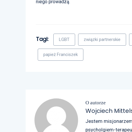
niego prowadzą.
Tagi:
LGBT
związki partnerskie
papież Franciszek
O autorze
Wojciech Mitte
Jestem misjonarzem W
psycholgiem-terapeut