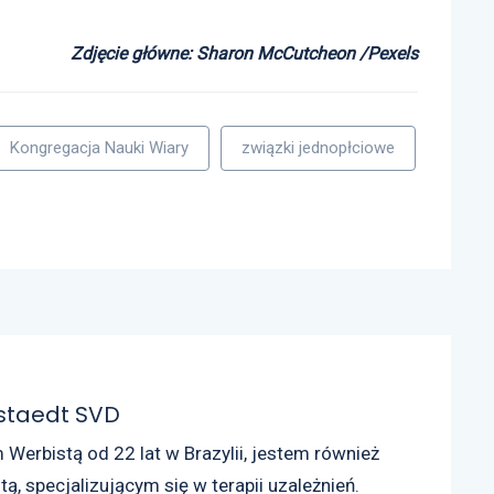
Zdjęcie główne: Sharon McCutcheon /Pexels
Kongregacja Nauki Wiary
związki jednopłciowe
lstaedt SVD
erbistą od 22 lat w Brazylii, jestem również
ą, specjalizującym się w terapii uzależnień.