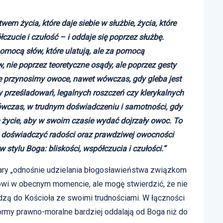
 życia, które daje siebie w służbie, życia, które
zucie i czułość – i oddaje się poprzez służbę.
pomocą słów, które ulatują, ale za pomocą
 nie poprzez teoretyczne osądy, ale poprzez gesty
że przynosimy owoce, nawet wówczas, gdy gleba jest
 prześladowań, legalnych roszczeń czy klerykalnych
wówczas, w trudnym doświadczeniu i samotności, gdy
je życie, aby w swoim czasie wydać dojrzały owoc. To
y doświadczyć radości oraz prawdziwej owocności
 stylu Boga: bliskości, współczucia i czułości.“
ary „odnośnie udzielania błogosławieństwa związkom
ołowi w obecnym momencie, ale mogę stwierdzić, że nie
dzą do Kościoła ze swoimi trudnościami. W łączności
ormy prawno-moralne bardziej oddalają od Boga niż do