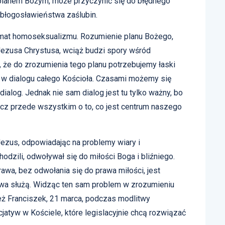
 planem Bożym, może przyczynić się do błędnego
 błogosławieństwa zaślubin.
emat homoseksualizmu. Rozumienie planu Bożego,
ezusa Chrystusa, wciąż budzi spory wśród
, że do zrozumienia tego planu potrzebujemy łaski
 w dialogu całego Kościoła. Czasami możemy się
dialog. Jednak nie sam dialog jest tu tylko ważny, bo
ecz przede wszystkim o to, co jest centrum naszego
ezus, odpowiadając na problemy wiary i
odzili, odwoływał się do miłości Boga i bliźniego.
rawa, bez odwołania się do prawa miłości, jest
wa służą. Widząc ten sam problem w zrozumieniu
ież Franciszek, 21 marca, podczas modlitwy
nicjatyw w Kościele, które legislacyjnie chcą rozwiązać