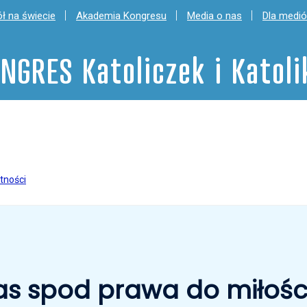
ł na świecie
Akademia Kongresu
Media o nas
Dla medi
NGRES Katoliczek i Katol
tności
nas spod prawa do miłośc