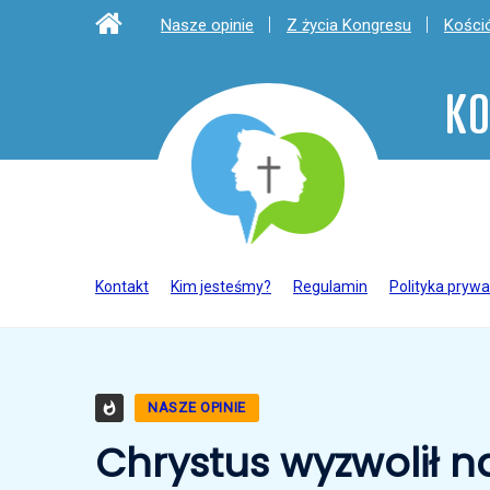
Nasze opinie
Z życia Kongresu
Kośció
KO
Kontakt
Kim jesteśmy?
Regulamin
Polityka prywa
NASZE OPINIE
Chrystus wyzwolił 