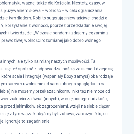
oblematyki, ważnej także dla Kościoła. Niestety, czasy, w
ą się używaniem słowa – wolność – w celu ograniczania
idzie tym śladem. Robi to sugerując niewłaściwe, chodzi o
9, korzystanie z wolności, poprzez przedkładanie swojej
nnych i twierdzi, że: „W czasie pandemii zdajemy egzamin z
 i prawdziwej wolności rozumianej jako dobro wolnego
a innych, ale tylko na miarę naszych możliwości. Ta
 się też spotkać z odpowiedzialnością za siebie. I dzieje się
które scala i integruje (wspaniały Boży zamysł) oba rodzaje
a tym samym uwolnienie od samolubnego spoglądania na
siebie) nie możemy przekazać nikomu, nikt też nie może od
iedzialności za świat (innych), w imię postępu ludzkości,
a przed jakimikolwiek zagrożeniami, wzięli na siebie ciężar
e się z tym wiązać, abyśmy byli zobowiązani czynić to, co
je, ignoruje to zagadnienie.