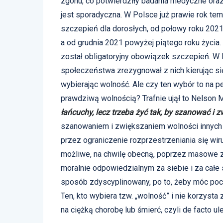
zgonu, co potwierdziły badania medyczne oraz
jest sporadyczna. W Polsce już prawie rok t
szczepień dla dorosłych, od połowy roku 202
a od grudnia 2021 powyżej piątego roku życia
został obligatoryjny obowiązek szczepień. W
społeczeństwa zrezygnował z nich kierując s
wybierając wolność. Ale czy ten wybór to na p
prawdziwą wolnością? Trafnie ujął to Nelson 
łańcuchy, lecz trzeba żyć tak, by szanować i 
szanowaniem i zwiększaniem wolności innych 
przez ograniczenie rozprzestrzeniania się wir
możliwe, na chwilę obecną, poprzez masowe z
moralnie odpowiedzialnym za siebie i za ca
sposób zdyscyplinowany, po to, żeby móc po
Ten, kto wybiera tzw. „wolność” i nie korzysta 
na ciężką chorobę lub śmierć, czyli de facto ul