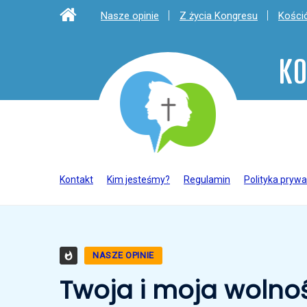
Nasze opinie
Z życia Kongresu
Kośció
KO
Kontakt
Kim jesteśmy?
Regulamin
Polityka prywa
NASZE OPINIE
Twoja i moja wolno