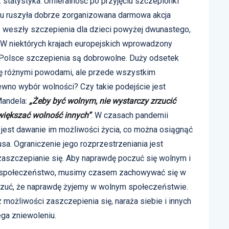
 statystyka. Umieralność po przyjęciu szczepionki
emu ruszyła dobrze zorganizowana darmowa akcja
1 weszły szczepienia dla dzieci powyżej dwunastego,
. W niektórych krajach europejskich wprowadzony
 Polsce szczepienia są dobrowolne. Duży odsetek
ię różnymi powodami, ale przede wszystkim
ewno wybór wolności? Czy takie podejście jest
Mandela:
„Żeby być wolnym, nie wystarczy zrzucić
zwiększać wolność innych”
. W czasach pandemii
jest dawanie im możliwości życia, co można osiągnąć
usa. Ograniczenie jego rozprzestrzeniania jest
aszczepianie się. Aby naprawdę poczuć się wolnym i
łe społeczeństwo, musimy czasem zachowywać się w
czuć, że naprawdę żyjemy w wolnym społeczeństwie.
z możliwości zaszczepienia się, naraża siebie i innych
ega zniewoleniu.