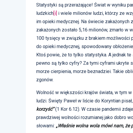
Statystyki są przerażające! Świat w wyniku pa
ludzkich
[i]
i wiele milionów ludzi, którzy ze w
im opieki medycznej. Na świecie zakażonych z
zakażonych zostało 5,16 milionów, zmarło w w
100 tysięcy w związku z brakiem możliwości p
do opieki medycznej, spowodowany obłożeniem
Ktoś powie, że to tylko statystyka. A jednak te
pewno są tylko cyfry? Za tymi cyframi ukryte są
morze cierpienia, morze beznadziei. Takie obl
zgonów.
Wolność w większości krajów świata, w tym w 
ludzi. Święty Paweł w liście do Koryntian pisał
korzyść”
(1 Kor 6.12). W czasie pandemii zdaj
prawdziwej wolności rozumianej jako dobro w
słowami:
„Właśnie wolna wola mówi nam, że p