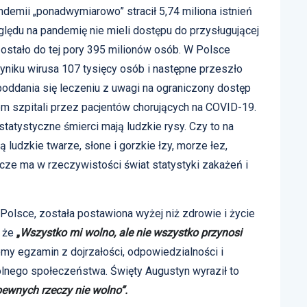
ndemii „ponadwymiarowo” stracił 5,74 miliona istnień
zględu na pandemię nie mieli dostępu do przysługującej
ostało do tej pory 395 milionów osób. W Polsce
yniku wirusa 107 tysięcy osób i następne przeszło
oddania się leczeniu z uwagi na ograniczony dostęp
 szpitali przez pacjentów chorujących na COVID-19.
 statystyczne śmierci mają ludzkie rysy. Czy to na
 ludzkie twarze, słone i gorzkie łzy, morze łez,
icze ma w rzeczywistości świat statystyki zakażeń i
Polsce, została postawiona wyżej niż zdrowie i życie
, że
„
Wszystko mi wolno, ale nie wszystko przynosi
emy egzamin z dojrzałości, odpowiedzialności i
olnego społeczeństwa. Święty Augustyn wyraził to
ewnych rzeczy nie wolno”.