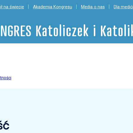
ł na świecie
Akademia Kongresu
Media o nas
Dla medi
NGRES Katoliczek i Katol
tności
ść