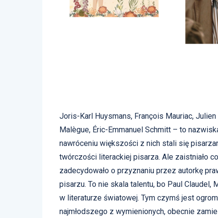
Joris-Karl Huysmans, François Mauriac, Julien
Malègue, Éric-Emmanuel Schmitt – to nazwiska 
nawróceniu większości z nich stali się pisarza
twórczości literackiej pisarza. Ale zaistniało
zadecydowało o przyznaniu przez autorkę praw
pisarzu. To nie skala talentu, bo Paul Claude
w literaturze światowej. Tym czymś jest ogrom
najmłodszego z wymienionych, obecnie zamies