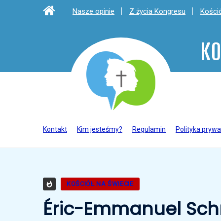
Nasze opinie
Z życia Kongresu
Kośció
KO
Kontakt
Kim jesteśmy?
Regulamin
Polityka prywa
KOŚCIÓŁ NA ŚWIECIE
Éric-Emmanuel Schm