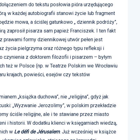
dołączeniem do tekstu posłowia pióra urzędującego
rą w każdej autobiografii stanowi życie lub fragment
j będzie mowa, a ściślej gatunkowo „ dziennik podróży”,
rą zaprosił pisarza sam papież Franciszek. I ten fakt
 z prawami formy dziennikowej utwór pełen jest
 życia pielgrzyma oraz różnego typu refleksji i
 czynienia z doktorem filozofii i pisarzem – byłym
ych też w Polsce (np. w Teatrze Polskim we Wrocławiu
aru krajach, powieści, esejów czy tekstów
anem „książka duchowa”, nie „religijna”, gdyż jak
ncuski: „Wyzwanie Jerozolimy”, w polskim przekładzie
emy ściśle religijne, ale i te stawiane przez miasto
i i historii. W dodatku klienci w księgarniach wiedzą,
 nich w
Le défi de
Jérusalem
. Już wcześniej w książce