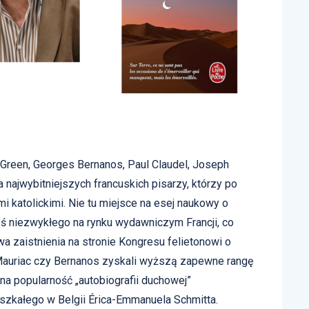
 Green, Georges Bernanos, Paul Claudel, Joseph
najwybitniejszych francuskich pisarzy, którzy po
mi katolickimi. Nie tu miejsce na esej naukowy o
 coś niezwykłego na rynku wydawniczym Francji, co
a zaistnienia na stronie Kongresu felietonowi o
l, Mauriac czy Bernanos zyskali wyższą zapewne rangę
na popularność „autobiografii duchowej”
zkałego w Belgii Érica-Emmanuela Schmitta.