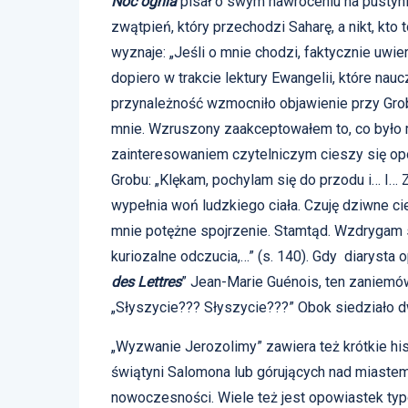
Noc ognia
pisał o swym nawróceniu na pustyni
zwątpień, który przechodzi Saharę, a nikt, kto
wyznaje: „Jeśli o mnie chodzi, faktycznie uwi
dopiero w trakcie lektury Ewangelii, które nauc
przynależność wzmocniło objawienie przy Grob
mnie. Wzruszony zaakceptowałem to, co było 
zainteresowaniem czytelniczym cieszy się opo
Grobu: „Klękam, pochylam się do przodu i… I…
wypełnia woń ludzkiego ciała. Czuję dziwne c
mnie potężne spojrzenie. Stamtąd. Wzdrygam 
kuriozalne odczucia,…” (s. 140). Gdy diarysta
des Lettres
” Jean-Marie Guénois, ten zaniemówi
„Słyszycie??? Słyszycie???” Obok siedziało d
„Wyzwanie Jerozolimy” zawiera też krótkie his
świątyni Salomona lub górujących nad miastem
nowoczesności. Wiele też jest opowiastek typ