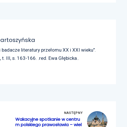
artoszyńska
i badacze literatury przełomu XX i XXI wieku".
 III, s. 163-166. .red. Ewa Głębicka..
NASTĘPNY
Wakacyjne spotkanie w centru
m polskiego prawosławia – wiel