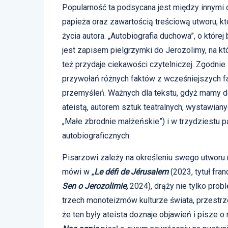
Popularność ta podsycana jest między innymi 
papieża oraz zawartością treściową utworu, któ
życia autora. „Autobiografia duchowa”, o które
jest zapisem pielgrzymki do Jerozolimy, na któ
też przydaje ciekawości czytelniczej. Zgodnie
przywołań różnych faktów z wcześniejszych faz
przemyśleń. Ważnych dla tekstu, gdyż mamy do
ateistą, autorem sztuk teatralnych, wystawian
„Małe zbrodnie małżeńskie”) i w trzydziestu p
autobiograficznych.
Pisarzowi zależy na określeniu swego utworu mi
mówi w „
Le défi de Jérusalem
(2023, tytuł fra
Sen o Jerozolimie,
2024), drąży nie tylko probl
trzech monoteizmów kulturze świata, przestrzen
że ten były ateista doznaje objawień i pisze o