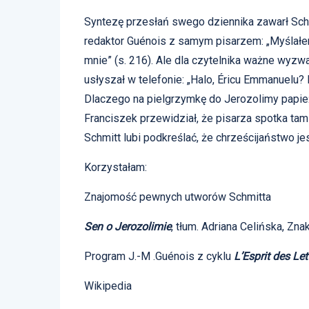
Syntezę przesłań swego dziennika zawarł Schm
redaktor Guénois z samym pisarzem: „Myślałem
mnie” (s. 216). Ale dla czytelnika ważne wyzwa
usłyszał w telefonie: „Halo, Éricu Emmanuelu? 
Dlaczego na pielgrzymkę do Jerozolimy papie
Franciszek przewidział, że pisarza spotka t
Schmitt lubi podkreślać, że chrześcijaństwo jes
Korzystałam:
Znajomość pewnych utworów Schmitta
Sen o Jerozolimie
, tłum. Adriana Celińska, Zna
Program J.-M .Guénois z cyklu
L’Esprit des Let
Wikipedia