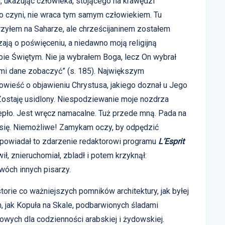
, ukazując człowieka, stojącego na krawędzi
 to czyni, nie wraca tym samym człowiekiem. Tu
erzyłem na Saharze, ale chrześcijaninem zostałem
zają o poświęceniu, a niedawno moją religijną
ie Świętym. Nie ja wybrałem Boga, lecz On wybrał
mi dane zobaczyć” (s. 185). Największym
wieść o objawieniu Chrystusa, jakiego doznał u Jego
 Zostaję usidlony. Niespodziewanie moje nozdrza
iepło. Jest wręcz namacalne. Tuż przede mną. Pada na
się. Niemożliwe! Zamykam oczy, by odpędzić
 opowiadał to zdarzenie redaktorowi programu
L’Esprit
ł, znieruchomiał, zbladł i potem krzyknął:
wóch innych pisarzy.
torie co ważniejszych pomników architektury, jak byłej
, jak Kopuła na Skale, podbarwionych śladami
owych dla codzienności arabskiej i żydowskiej.