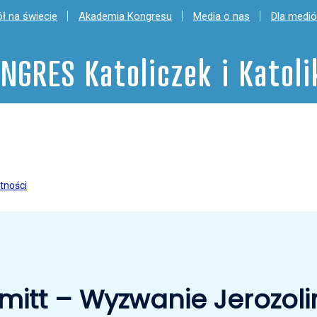
ł na świecie
Akademia Kongresu
Media o nas
Dla medi
NGRES Katoliczek i Katol
tności
itt – Wyzwanie Jerozol