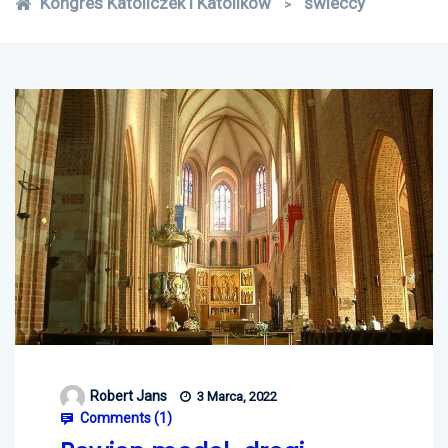
Kongres Katoliczek i Katolików
świeccy
>
Robert Jans
3 Marca, 2022
Comments (
1
)