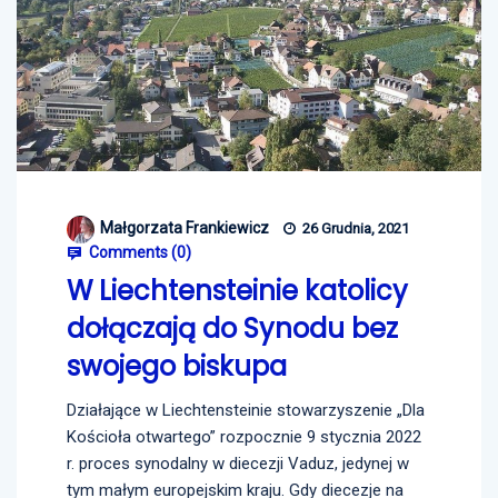
Małgorzata Frankiewicz
26 Grudnia, 2021
Comments (
0
)
W Liechtensteinie katolicy
dołączają do Synodu bez
swojego biskupa
Działające w Liechtensteinie stowarzyszenie „Dla
Kościoła otwartego” rozpocznie 9 stycznia 2022
r. proces synodalny w diecezji Vaduz, jedynej w
tym małym europejskim kraju. Gdy diecezje na