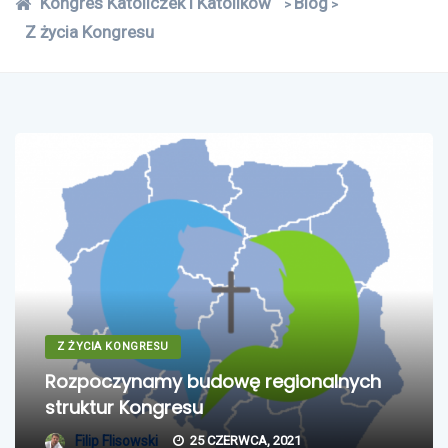
Kongres Katoliczek i Katolików
Blog
>
>
Z życia Kongresu
Z ŻYCIA KONGRESU
Rozpoczynamy budowę regionalnych
struktur Kongresu
Filip Flisowski
25 CZERWCA, 2021