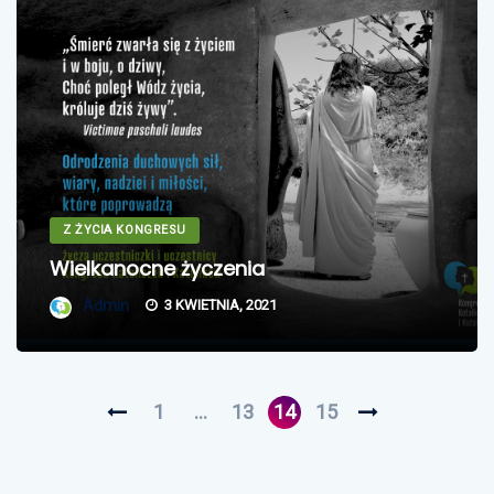
Z ŻYCIA KONGRESU
Wielkanocne życzenia
Admin
3 KWIETNIA, 2021
1
…
13
14
15