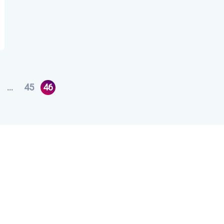
…
45
46