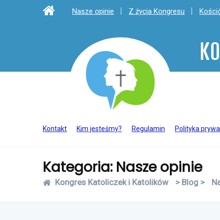
Nasze opinie
Z życia Kongresu
Kośció
KO
Kontakt
Kim jesteśmy?
Regulamin
Polityka prywa
Kategoria: Nasze opinie
Kongres Katoliczek i Katolików
>
Blog
>
Na