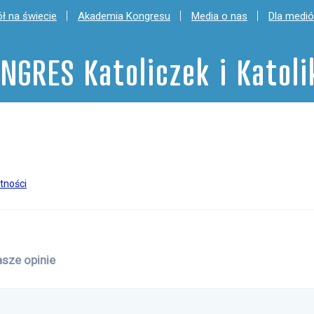
ł na świecie
Akademia Kongresu
Media o nas
Dla medi
NGRES Katoliczek i Katol
tności
sze opinie