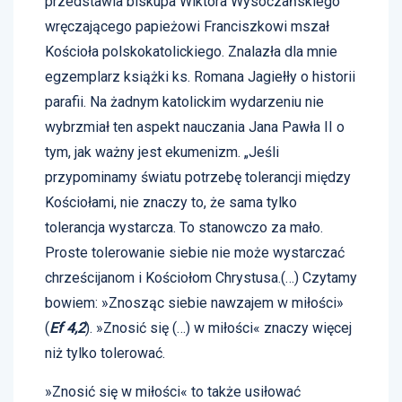
przedstawia biskupa Wiktora Wysoczańskiego
wręczającego papieżowi Franciszkowi mszał
Kościoła polskokatolickiego. Znalazła dla mnie
egzemplarz książki ks. Romana Jagiełły o historii
parafii. Na żadnym katolickim wydarzeniu nie
wybrzmiał ten aspekt nauczania Jana Pawła II o
tym, jak ważny jest ekumenizm. „Jeśli
przypominamy światu potrzebę tolerancji między
Kościołami, nie znaczy to, że sama tylko
tolerancja wystarcza. To stanowczo za mało.
Proste tolerowanie siebie nie może wystarczać
chrześcijanom i Kościołom Chrystusa.(…) Czytamy
bowiem: »Znosząc siebie nawzajem w miłości»
(
Ef 4,2
). »Znosić się (…) w miłości« znaczy więcej
niż tylko tolerować.
»Znosić się w miłości« to także usiłować