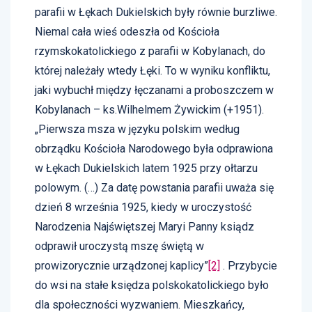
parafii w Łękach Dukielskich były równie burzliwe.
Niemal cała wieś odeszła od Kościoła
rzymskokatolickiego z parafii w Kobylanach, do
której należały wtedy Łęki. To w wyniku konfliktu,
jaki wybuchł między łęczanami a proboszczem w
Kobylanach – ks.Wilhelmem Żywickim (+1951).
„Pierwsza msza w języku polskim według
obrządku Kościoła Narodowego była odprawiona
w Łękach Dukielskich latem 1925 przy ołtarzu
polowym. (…) Za datę powstania parafii uważa się
dzień 8 września 1925, kiedy w uroczystość
Narodzenia Najświętszej Maryi Panny ksiądz
odprawił uroczystą mszę świętą w
prowizorycznie urządzonej kaplicy”
[2]
. Przybycie
do wsi na stałe księdza polskokatolickiego było
dla społeczności wyzwaniem. Mieszkańcy,