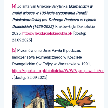
[4]
Jolanta van Grieken-Barylanka
Ekumenizm w
małej wiosce w 100-lecie erygowania Parafii
Polskokatolickiej pw. Dobrego Pasterza w Łękach
Dukielskich (1925-2025)
, Kraków-Łęki Dukielskie
2025,
https://lekidukielskiedukla.pl/
[dostęp
23.09.2025]
[5]
Przemówienie Jana Pawła II podczas
nabożeństwa ekumenicznego w Kościele
Ewangelickim Św. Trójcy w Warszawie w 1991,
https://opoka.org.pl/biblioteka/W/WP/jan_pawel_ii/p
, [dostęp 22.09.2025]