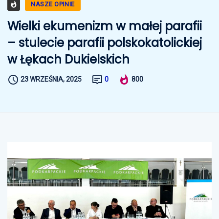
NASZE OPINIE
Wielki ekumenizm w małej parafii
– stulecie parafii polskokatolickiej
w Łękach Dukielskich
23 WRZEŚNIA, 2025
0
800