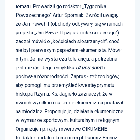
tematu. Prowadził go redaktor „Tygodnika
Powszechnego” Artur Sporniak. Zwrócił uwagę,
że Jan Paweł II (obchody odbywały się w ramach
projektu „Jan Paweł II papież miłości i dialogu”)
zaczął mówić o „kościołach siostrzanych”, choć
nie był pierwszym papieżem-ekumenistą. Mówił
o tym, że nie wystarcza tolerancja, a potrzebna
jest miłość. Jego encyklika
Ut unu sunt
to
pochwała różnorodności. Zaprosił też teologów,
aby pomogli mu przemyśleć kwestię prymatu
biskupa Rzymu. Ks. Jagiełło zaznaczył, że w
swoich wysiłkach na rzecz ekumenizmu postawił
na młodzież. Proponuje jej działania ekumeniczne
w wymiarze sportowym, kulturalnym i religijnym.
Organizuje np. rajdy rowerowe OIKUMENE.
Redaktor portalu ekumenizm.pl Dariusz Bruncz