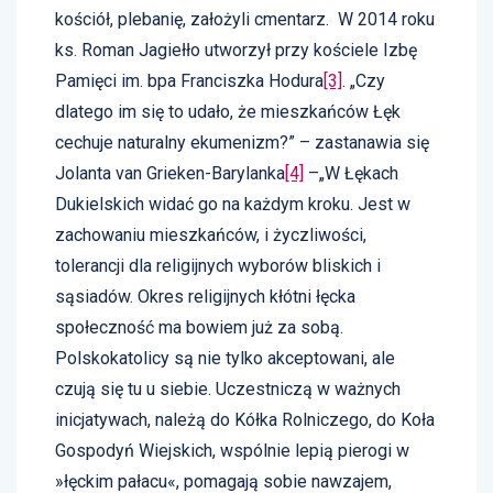
kościół, plebanię, założyli cmentarz. W 2014 roku
ks. Roman Jagiełło utworzył przy kościele Izbę
Pamięci im. bpa Franciszka Hodura
[3]
. „Czy
dlatego im się to udało, że mieszkańców Łęk
cechuje naturalny ekumenizm?” – zastanawia się
Jolanta van Grieken-Barylanka
[4]
–„W Łękach
Dukielskich widać go na każdym kroku. Jest w
zachowaniu mieszkańców, i życzliwości,
tolerancji dla religijnych wyborów bliskich i
sąsiadów. Okres religijnych kłótni łęcka
społeczność ma bowiem już za sobą.
Polskokatolicy są nie tylko akceptowani, ale
czują się tu u siebie. Uczestniczą w ważnych
inicjatywach, należą do Kółka Rolniczego, do Koła
Gospodyń Wiejskich, wspólnie lepią pierogi w
»łęckim pałacu«, pomagają sobie nawzajem,