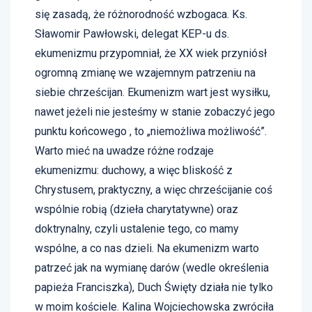
się zasadą, że różnorodność wzbogaca. Ks.
Sławomir Pawłowski, delegat KEP-u ds.
ekumenizmu przypomniał, że XX wiek przyniósł
ogromną zmianę we wzajemnym patrzeniu na
siebie chrześcijan. Ekumenizm wart jest wysiłku,
nawet jeżeli nie jesteśmy w stanie zobaczyć jego
punktu końcowego , to „niemożliwa możliwość”.
Warto mieć na uwadze różne rodzaje
ekumenizmu: duchowy, a więc bliskość z
Chrystusem, praktyczny, a więc chrześcijanie coś
wspólnie robią (dzieła charytatywne) oraz
doktrynalny, czyli ustalenie tego, co mamy
wspólne, a co nas dzieli. Na ekumenizm warto
patrzeć jak na wymianę darów (wedle określenia
papieża Franciszka), Duch Święty działa nie tylko
w moim kościele. Kalina Wojciechowska zwróciła