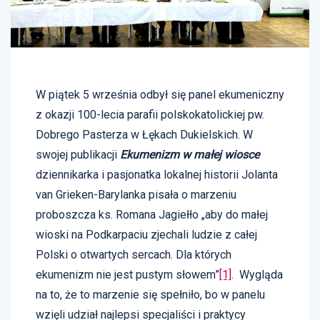
W piątek 5 września odbył się panel ekumeniczny
z okazji 100-lecia parafii polskokatolickiej pw.
Dobrego Pasterza w Łękach Dukielskich. W
swojej publikacji
Ekumenizm w małej wiosce
dziennikarka i pasjonatka lokalnej historii Jolanta
van Grieken-Barylanka pisała o marzeniu
proboszcza ks. Romana Jagiełło „aby do małej
wioski na Podkarpaciu zjechali ludzie z całej
Polski o otwartych sercach. Dla których
ekumenizm nie jest pustym słowem”
[1]
. Wygląda
na to, że to marzenie się spełniło, bo w panelu
wzięli udział najlepsi specjaliści i praktycy