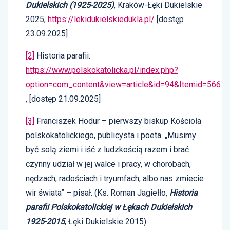
Dukielskich (1925-2025)
, Kraków-Łęki Dukielskie
2025,
https://lekidukielskiedukla.pl/
[dostęp
23.09.2025]
[2]
Historia parafii:
https://www.polskokatolicka.pl/index.php?
option=com_content&view=article&id=94&Itemid=566
, [dostęp 21.09.2025]
[3]
Franciszek Hodur – pierwszy biskup Kościoła
polskokatolickiego, publicysta i poeta. „Musimy
być solą ziemi i iść z ludzkością razem i brać
czynny udział w jej walce i pracy, w chorobach,
nędzach, radościach i tryumfach, albo nas zmiecie
wir świata” – pisał. (Ks. Roman Jagiełło,
Historia
parafii Polskokatolickiej w Łękach Dukielskich
1925-2015
, Łęki Dukielskie 2015)