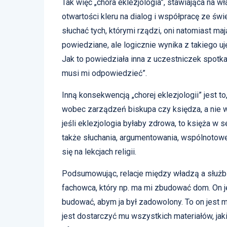
Tak więc „chora eklezjologia”, stawiająca na w
otwartości kleru na dialog i współpracę ze świ
słuchać tych, którymi rządzi, oni natomiast maj
powiedziane, ale logicznie wynika z takiego uję
Jak to powiedziała inna z uczestniczek spotkan
musi mi odpowiedzieć”.
Inną konsekwencją „chorej eklezjologii” jest
wobec zarządzeń biskupa czy księdza, a nie wy
jeśli eklezjologia byłaby zdrowa, to księża w 
także słuchania, argumentowania, wspólnotow
się na lekcjach religii.
Podsumowując, relacje między władzą a służb
fachowca, który np. ma mi zbudować dom. On j
budować, abym ja był zadowolony. To on jest 
jest dostarczyć mu wszystkich materiałów, ja