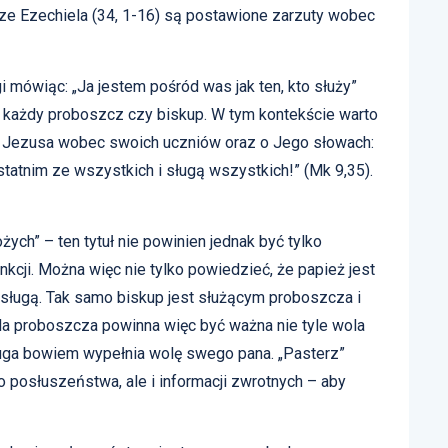
ze Ezechiela (34, 1-16) są postawione zarzuty wobec
 mówiąc: „Ja jestem pośród was jak ten, kto służy”
e każdy proboszcz czy biskup. W tym kontekście warto
 Jezusa wobec swoich uczniów oraz o Jego słowach:
statnim ze wszystkich i sługą wszystkich!” (Mk 9,35).
żych” – ten tytuł nie powinien jednak być tylko
kcji. Można więc nie tylko powiedzieć, że papież jest
 sługą. Tak samo biskup jest służącym proboszcza i
Dla proboszcza powinna więc być ważna nie tyle wola
sługa bowiem wypełnia wolę swego pana. „Pasterz”
 posłuszeństwa, ale i informacji zwrotnych – aby