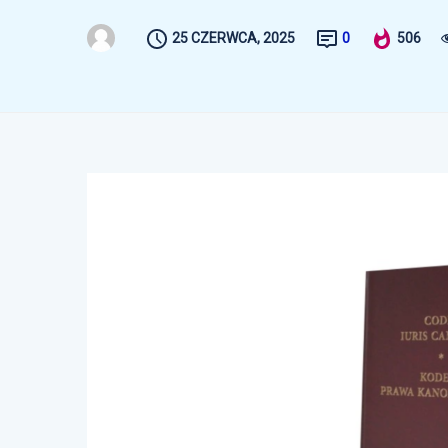
25 CZERWCA, 2025
0
506