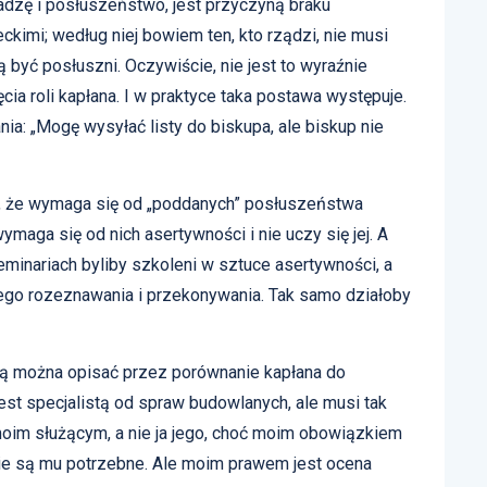
ładzę i posłuszeństwo, jest przyczyną braku
eckimi; według niej bowiem ten, kto rządzi, nie musi
ą być posłuszni. Oczywiście, nie jest to wyraźnie
cia roli kapłana. I w praktyce taka postawa występuje.
ia: „Mogę wysyłać listy do biskupa, ale biskup nie
 to, że wymaga się od „poddanych” posłuszeństwa
maga się od nich asertywności i nie uczy się jej. A
seminariach byliby szkoleni w sztuce asertywności, a
ego rozeznawania i przekonywania. Tak samo działoby
ą można opisać przez porównanie kapłana do
est specjalistą od spraw budowlanych, ale musi tak
moim służącym, a nie ja jego, choć moim obowiązkiem
kie są mu potrzebne. Ale moim prawem jest ocena