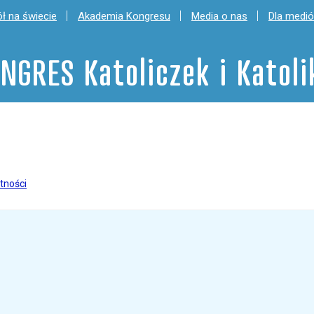
ł na świecie
Akademia Kongresu
Media o nas
Dla medi
NGRES Katoliczek i Katol
tności