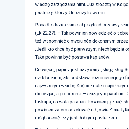
władzę zarządzania nimi. Już zresztą w Księd
pasterzy, którzy źle służyli owcom.
Ponadto Jezus sam dał przykład postawy sługi
(Łk 22,27). – Tak powinien powiedzieć o sobi
też wspomnieć o myciu nóg dokonanym przez
„Jeśli kto chce być pierwszym, niech będzie o
Taka powinna być postawa kapłanów.
Co więcej, papież jest nazywany „sługą sług Bo
ozdobnikiem, ale podstawą rozumienia jego fun
najwyższym władcą Kościoła, ale i najniższym
diecezjan, a proboszcz – służącym parafian. 
biskupa, co wola parafian. Powinien ją znać, 
powinien zatem oczekiwać od „owiec” nie tylko
mógł ocenić, czy jest dobrym pasterzem.