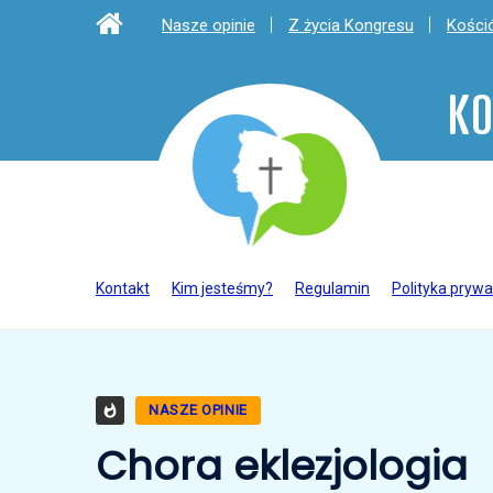
Nasze opinie
Z życia Kongresu
Kośció
KO
Kontakt
Kim jesteśmy?
Regulamin
Polityka prywa
NASZE OPINIE
Chora eklezjologia