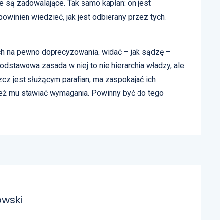
ie są zadowalające. Tak samo kapłan: on jest
powinien wiedzieć, jak jest odbierany przez tych,
ch na pewno doprecyzowania, widać – jak sądzę –
Podstawowa zasada w niej to nie hierarchia władzy, ale
szcz jest służącym parafian, ma zaspokajać ich
 też mu stawiać wymagania. Powinny być do tego
owski