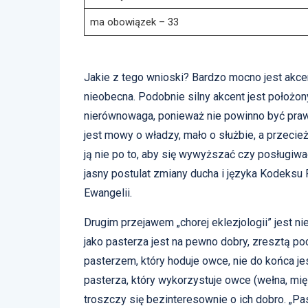
ma obowiązek – 33
Jakie z tego wnioski? Bardzo mocno jest akce
nieobecna. Podobnie silny akcent jest położon
nierównowaga, ponieważ nie powinno być pra
jest mowy o władzy, mało o służbie, a przecież
ją nie po to, aby się wywyższać czy posługiwać
jasny postulat zmiany ducha i języka Kodeksu 
Ewangelii.
Drugim przejawem „chorej eklezjologii” jest 
jako pasterza jest na pewno dobry, zresztą p
pasterzem, który hoduje owce, nie do końca je
pasterza, który wykorzystuje owce (wełna, mięs
troszczy się bezinteresownie o ich dobro. „Pa