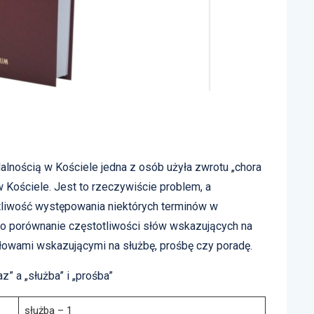
alnością w Kościele jedna z osób użyła zwrotu „chora
w Kościele. Jest to rzeczywiście problem, a
totliwość występowania niektórych terminów w
to porównanie częstotliwości słów wskazujących na
łowami wskazującymi na służbę, prośbę czy poradę.
z” a „służba” i „prośba”
służba – 1