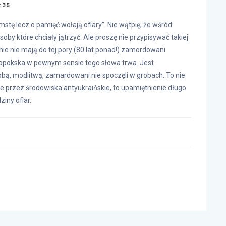
:35
stę lecz o pamięć wołają ofiary”. Nie wątpię, że wśród
soby które chciały jątrzyć. Ale proszę nie przypisywać takiej
ie nie mają do tej pory (80 lat ponad!) zamordowani
opokska w pewnym sensie tego słowa trwa. Jest
bą, modlitwą, zamardowani nie spoczęli w grobach. To nie
 przez środowiska antyukraińskie, to upamiętnienie długo
iny ofiar.