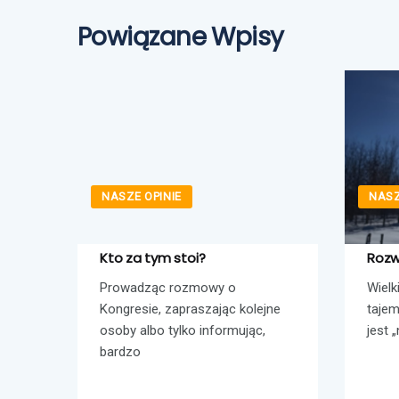
Powiązane Wpisy
NASZE OPINIE
NASZ
le?
Kto za tym stoi?
Rozw
?” —
Prowadząc rozmowy o
Wielk
coraz
Kongresie, zapraszając kolejne
tajem
osoby albo tylko informując,
jest „
bardzo