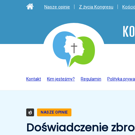
Nasze opinie
Z życia Kongresu
Kośció
KO
Kontakt
Kim jesteśmy?
Regulamin
Polityka prywa
NASZE OPINIE
Doświadczenie zbro