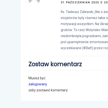
31 PAŹDZIERNIKA 2025 O 23
Ks. Tadeusz Zalewski „Nie o zem
inicjatorów były również takie o
motywacji wszystkim. Na Ukrain
grobów. To rzeż Wołyńsko-Mał
niedomknięta pogrzebami, żało
jest upamiętnienie zmontowane
wyczekiwane (80lat!) przez rodz
Zostaw komentarz
Musisz być
zalogowany
żeby zostawić komentarz.