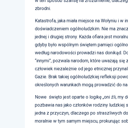
w ten sposób szansę na zrozumienie, dlaczeg
zbrodni.
Katastrofa, jaka miała miejsce na Wołyniu i w 
doświadczeniem ogólnoludzkim. Nie ma znaczeni
jednej i drugiej strony. Każda ofiara jest mora
gdyby było wspólnym świętem pamięci ogólnolu
według narodowości prowadzi nas donikąd. Doś
“innymi”, pozwala narodom, które uważają się za
człowiek niezależnie od jego etnicznej przynale
Gazie. Brak takiej ogólnoludzkiej refleksji pow
określonych warunkach mogą prowadzić do na
Nowe święto jest oparte o logikę „oni źli, my d
pozbawia nas jako członków rodziny ludzkiej s
jedna z przyczyn, dlaczego po straszliwych 
moralnie w tym samym miejscu, prokurując sob