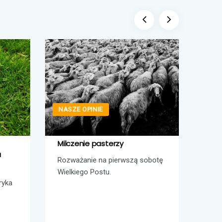
NASZE OPINIE
NASZ
Milczenie pasterzy
Dlac
a
Rozważanie na pierwszą sobotę
„Dla
Wielkiego Postu.
to w
ryka
bardz