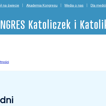
ł na świecie
Akademia Kongresu
Media o nas
Dla medi
NGRES Katoliczek i Katol
tności
dni