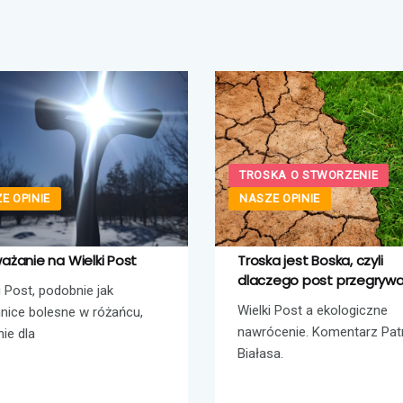
TROSKA O STWORZENIE
E OPINIE
NASZE OPINIE
ażanie na Wielki Post
Troska jest Boska, czyli
dlaczego post przegryw
i Post, podobnie jak
Wielki Post a ekologiczne
nice bolesne w różańcu,
nawrócenie. Komentarz Pat
nie dla
Białasa.