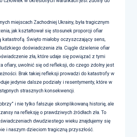
o człowiek w określonych warunkach jest zdolny do
innych miejscach Zachodniej Ukrainy, była tragicznym
a, jak kształtował się stosunek proporcji ofiar
lną katastrofą. Święto miałoby oczyszczający sens,
dzkiego doświadczenia zła. Ciągle dzielenie ofiar
wiadczenie zła, które udaje się powiązać z tymi
 ofiary, uwolnić się od refleksji, do czego zdolny jest
żności. Brak takiej refleksji prowadzi do katastrofy w
oduje jedynie dalsze podziały i resentymenty, które w
stępnych strasznych konsekwencji.
obrzy” i nie tylko fałszuje skomplikowaną historię, ale
zansy na refleksję o prawdziwych źródłach zła. To
doświadczeniach dwudziestego wieku znajdujemy się
ie i naszym dzieciom tragiczną przyszłość.