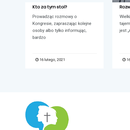
le?
Kto za tym stoi?
Rozw
?” —
Prowadząc rozmowy o
Wielk
coraz
Kongresie, zapraszając kolejne
tajem
osoby albo tylko informując,
jest „
bardzo
16 lutego, 2021
16