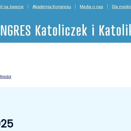
ł na świecie
Akademia Kongresu
Media o nas
Dla medi
NGRES Katoliczek i Katol
tności
025