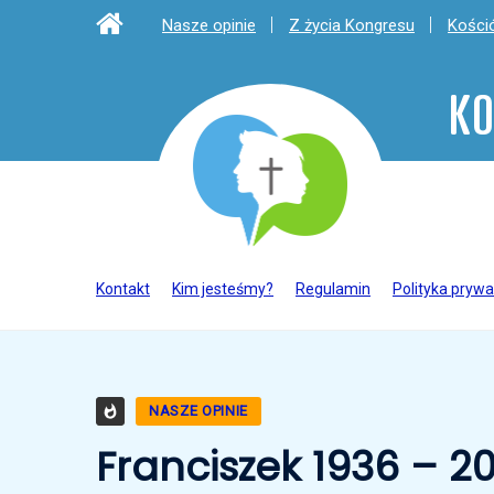
Nasze opinie
Z życia Kongresu
Kośció
KO
Kontakt
Kim jesteśmy?
Regulamin
Polityka prywa
NASZE OPINIE
Franciszek 1936 – 2