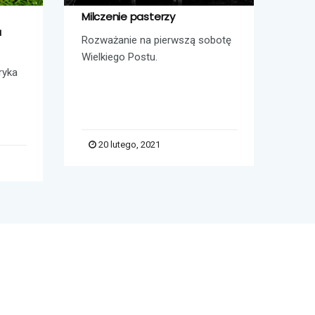
Milczenie pasterzy
Dlac
a
Rozważanie na pierwszą sobotę
„Dla
Wielkiego Postu.
to w
ryka
bardz
20 lutego, 2021
2