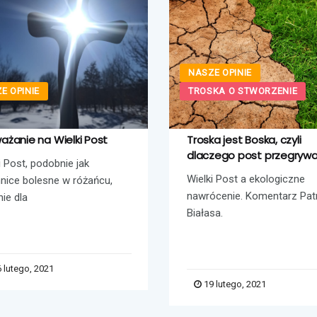
NASZE OPINIE
E OPINIE
TROSKA O STWORZENIE
ażanie na Wielki Post
Troska jest Boska, czyli
dlaczego post przegryw
i Post, podobnie jak
Wielki Post a ekologiczne
nice bolesne w różańcu,
nawrócenie. Komentarz Pat
nie dla
Białasa.
 lutego, 2021
19 lutego, 2021