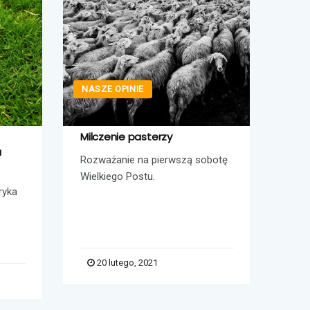
NASZE OPINIE
NASZ
Milczenie pasterzy
Dlac
a
Rozważanie na pierwszą sobotę
„Dla
Wielkiego Postu.
to w
ryka
bardz
20 lutego, 2021
2