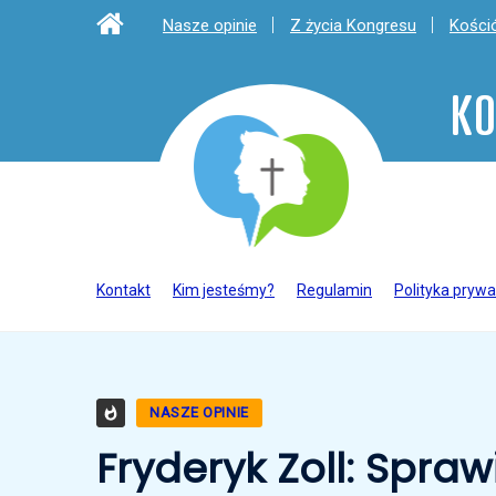
Nasze opinie
Z życia Kongresu
Kośció
KO
Kontakt
Kim jesteśmy?
Regulamin
Polityka prywa
NASZE OPINIE
Fryderyk Zoll: Spra