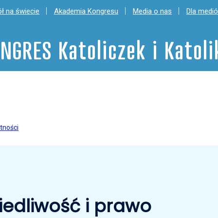
ł na świecie
Akademia Kongresu
Media o nas
Dla medi
NGRES Katoliczek i Katol
tności
wiedliwość i prawo