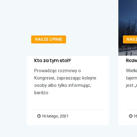
NASZE OPINIE
NASZ
le?
Kto za tym stoi?
Rozw
?” —
Prowadząc rozmowy o
Wielk
coraz
Kongresie, zapraszając kolejne
tajem
osoby albo tylko informując,
jest „
bardzo
16 lutego, 2021
16