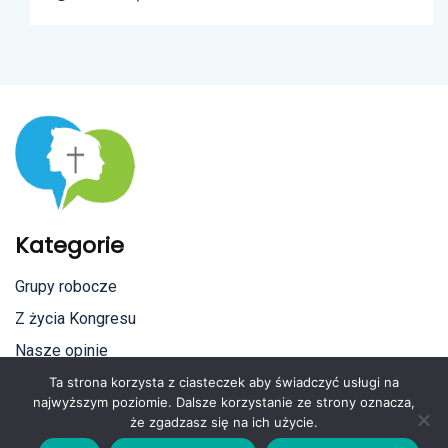
Kategorie
Grupy robocze
Z życia Kongresu
Nasze opinie
Kościół na świecie
Ta strona korzysta z ciasteczek aby świadczyć usługi na
najwyższym poziomie. Dalsze korzystanie ze strony oznacza,
Media o nas
że zgadzasz się na ich użycie.
Dla mediów