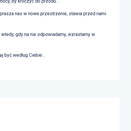
i mocy, by kroczyć do przodu…
zaprasza nas w nowe przestrzenie, stawia przed nami
o wtedy, gdy na nie odpowiadamy, wzrastamy w
gę być według Ciebie…