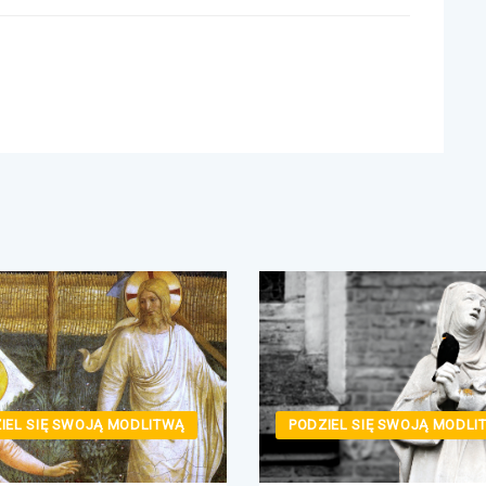
IEL SIĘ SWOJĄ MODLITWĄ
PODZIEL SIĘ SWOJĄ MODLI