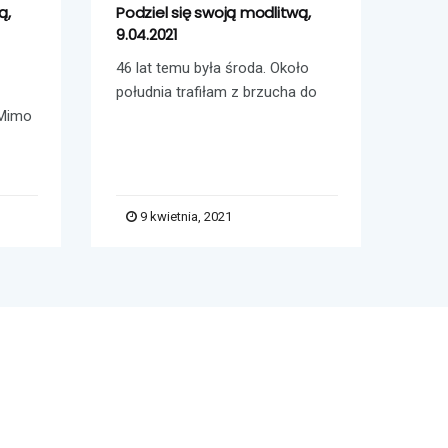
ą,
Podziel się swoją modlitwą,
Podz
9.04.2021
9.04
46 lat temu była środa. Około
Patr
południa trafiłam z brzucha do
Sobo
 Mimo
grob
9 kwietnia, 2021
1