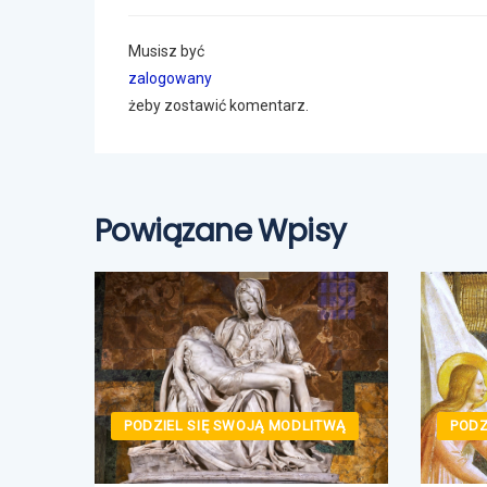
Musisz być
zalogowany
żeby zostawić komentarz.
Powiązane Wpisy
TWĄ
PODZIEL SIĘ SWOJĄ MODLITWĄ
PODZ