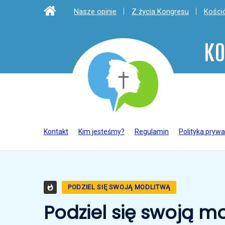
Nasze opinie
Z życia Kongresu
Kośció
KO
Kontakt
Kim jesteśmy?
Regulamin
Polityka prywa
PODZIEL SIĘ SWOJĄ MODLITWĄ
Podziel się swoją mo