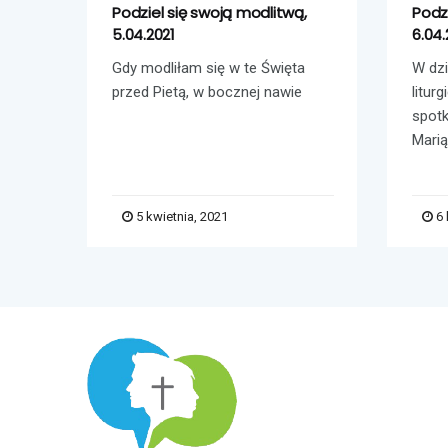
,
Podziel się swoją modlitwą,
Podz
5.04.2021
6.04.
Gdy modliłam się w te Święta
W dzi
przed Pietą, w bocznej nawie
litur
spot
Marią
5 kwietnia, 2021
6 