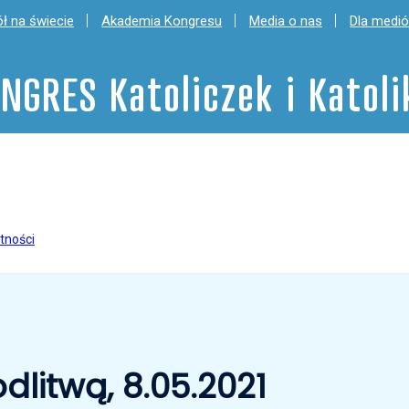
ł na świecie
Akademia Kongresu
Media o nas
Dla medi
NGRES Katoliczek i Katol
tności
dlitwą, 8.05.2021