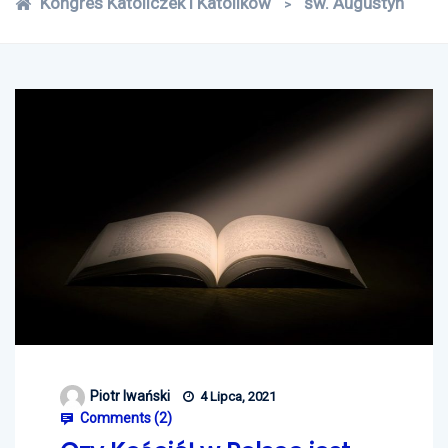
Kongres Katoliczek i Katolików
św. Augustyn
>
Piotr Iwański
4 Lipca, 2021
Comments (
2
)