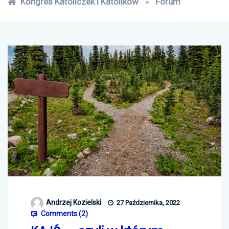
Kongres Katoliczek i Katolików
Forum
>
Andrzej Kozielski
27 Października, 2022
Comments (
2
)